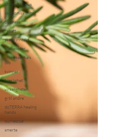
utbetalt bonus
økonomisk frihet
business
rabatt
skape inntekt
oljeveileder
otto essentials
oils
kvinner
kjærlighet
virkeligheten
gi til andre
doTERRA healing
hands
ourrescue
smerte