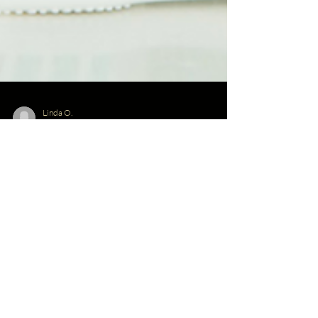
Linda O.
2. des. 2021
4 min lesing
Fokusoljen Spearmint eterisk
olje
Spearmint, kjent for sin smak, er en flerårig plante
som tilbyr en søt og mynteaktig smak og aroma. I
årevis har grønnmynte trivdes i...