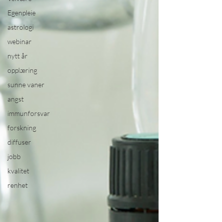
Egenpleie
astrologi
webinar
nytt år
opplæring
sunne vaner
angst
immunforsvar
forskning
diffuser
jobb
kvalitet
renhet