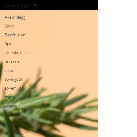
konsentrasjon
Alle innlegg
Søvn
Restitusjon
tips
eteriske oljer
doterra
sliten
sove godt
sovemiljø
trene
kroppen
soverrom
leder
tjene penger