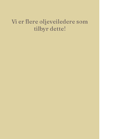
Veiledning/Coaching
Vi er flere oljeveiledere som
tilbyr dette!
Du har mulighet til å booke en Gratis
oppstartsamtale for å finne ut hva det er
du har behov for. I tillegg vil du få
oppfølgingssamtaler i forhold til behov
når du har din egen konto i doTERRA via
en oljeveileder tilknyttet
Oljeveileder.no.
I tillegg kan du booke ulike
Coachingsamtaler og behandlinger
direkte hos den enkelte mot betaling.