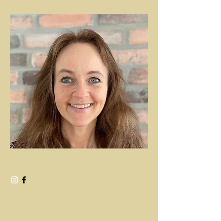
Karianne Treffen
Her er dama med bredt nedgangsfelt
som bor på Lier. Hun er
økonomimedarbeider, Interiørdesigner,