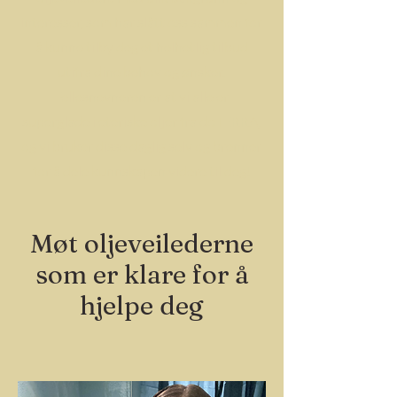
interesser, som har slått oss sammen for
å kunne tilby deg et helhetlig tilbud
utifra dine behov og ønsker.
Fellesnevneren er at vi alle er
superglade i eteriske oljer fra doTERRA,
og vi bruker disse daglig selv og brenner
for å dele kunnskapen videre til deg!
Møt oljeveilederne
som er klare for å
hjelpe deg