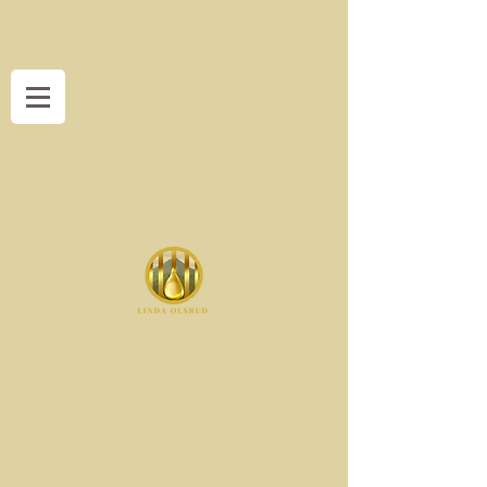
Transformasjon gjennom selvledelse og
intuisjon – oppdag ditt fulle potensial.
Et sted for vekst, balanse og varig endring.