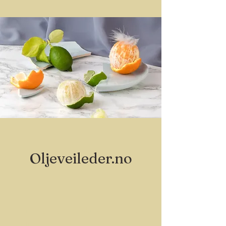
Oljeveileder.no
Vi er en gjeng med dyktige selvstendige
oljeveiledere med ulik bakgrunn og