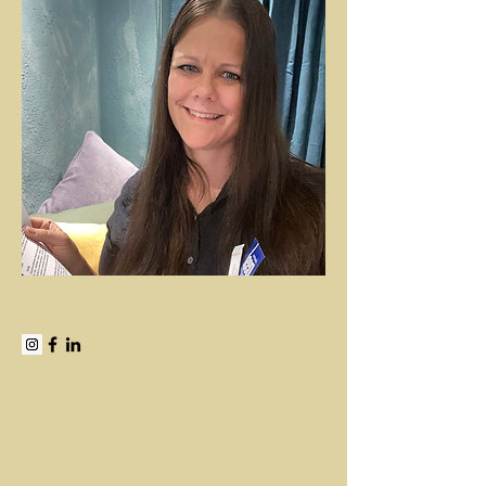
Linda Olsrud
Businessleder, kursholder og
opplæringsansvarlig i Oljeveileder.no