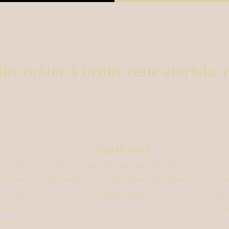
like måter å bruke rene eteriske o
Topisk bruk
jen så har
Når du bruker eteriske oljer på huden din,
No
erst ved
så trenger de inn i blodbanen og jobber på
do
 rett opp
denne måten.
sert
 din, også
lær
esten av