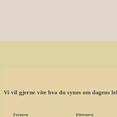
 kommet hit på egenhånd via google eller på noen annen måte uten å
rere deg, så har du mulighet til det her, slik at du mottar hele gratiskurset
Vi vil gjerne vite hva du synes om dagens l
Fornavn
Etternavn