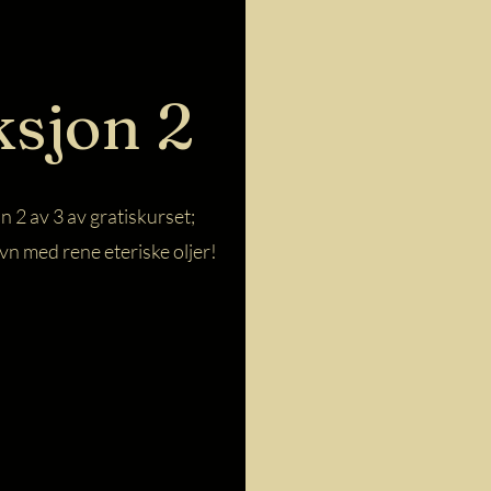
ksjon 2
n 2 av 3 av gratiskurset;
vn med rene eteriske oljer!