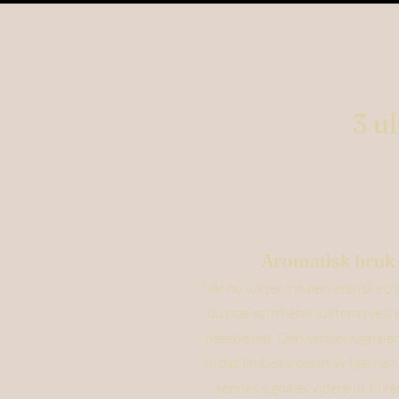
3 u
Aromatisk bruk
Når du lukter inn den eteriske ol
du noe som heter luktenerve øv
nesebeinet. Den sender signaler
til det limbiske delen av hjernen
sendes signaler videre ut til r