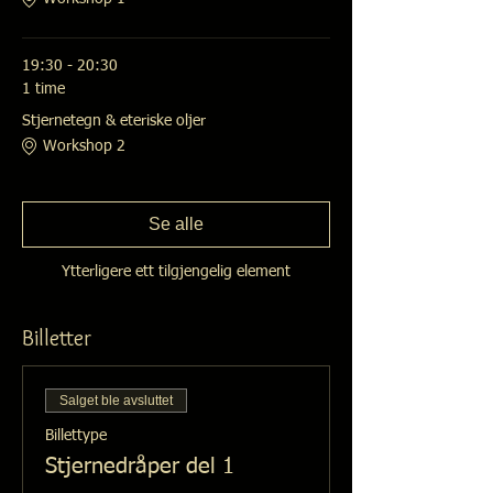
19:30 - 20:30
1 time
Stjernetegn & eteriske oljer
Workshop 2
Se alle
Ytterligere ett tilgjengelig element
Billetter
Salget ble avsluttet
Billettype
Stjernedråper del 1