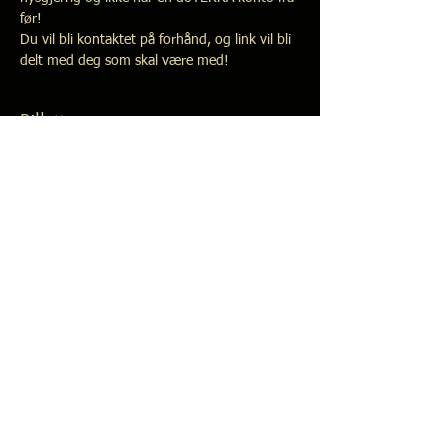
før!
Du vil bli kontaktet på forhånd, og link vil bli 
delt med deg som skal være med!
Billetter
Salget ble avsluttet
Billettype
doterra som business
Mer informasjon
Pris
0,00 kr
Del dette arrangementet